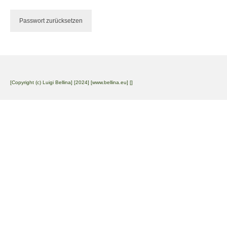
Zahlungsarten
Passwort zurücksetzen
Versandarten
Widerrufsbelehrung
AGB
[Copyright (c) Luigi Bellina] [2024] [www.bellina.eu] []
Impressum