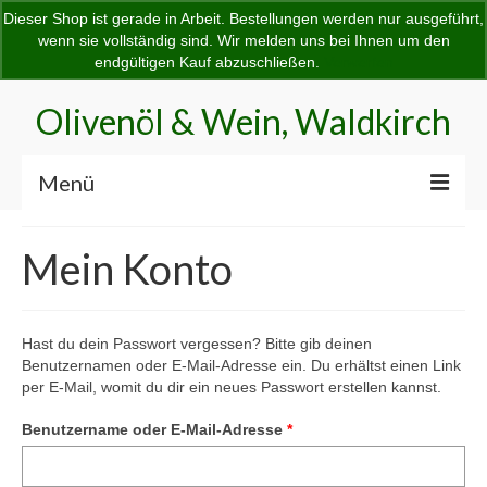
Dieser Shop ist gerade in Arbeit. Bestellungen werden nur ausgeführt,
Home
Startseite
Shop
Dein Warenkorb
-
0,00
€
wenn sie vollständig sind. Wir melden uns bei Ihnen um den
Suchen
endgültigen Kauf abzuschließen.
Verwerfen
nach:
Olivenöl & Wein, Waldkirch
Menü
Home
Mein Konto
Startseite
Shop
Hast du dein Passwort vergessen? Bitte gib deinen
Benutzernamen oder E-Mail-Adresse ein. Du erhältst einen Link
Mein Konto
per E-Mail, womit du dir ein neues Passwort erstellen kannst.
Kasse
Erforderlich
Benutzername oder E-Mail-Adresse
*
Warenkorb