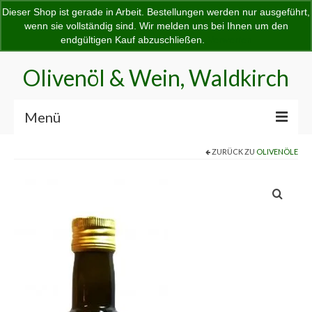
Dieser Shop ist gerade in Arbeit. Bestellungen werden nur ausgeführt,
Home
Startseite
Shop
Dein Warenkorb
-
0,00
€
wenn sie vollständig sind. Wir melden uns bei Ihnen um den
Suchen
endgültigen Kauf abzuschließen.
Verwerfen
nach:
Olivenöl & Wein, Waldkirch
Menü
ZURÜCK ZU
OLIVENÖLE
Home
Startseite
Shop
Mein Konto
Kasse
Warenkorb