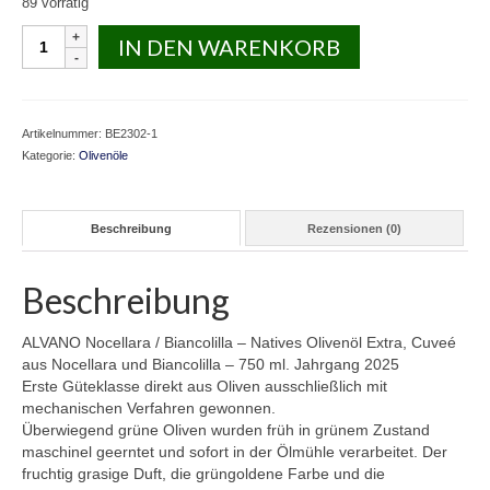
89 vorrätig
ALVANO
IN DEN WARENKORB
2025Nocellara
/
Biancolilla
750
Artikelnummer:
BE2302-1
ml
Kategorie:
Olivenöle
Menge
Beschreibung
Rezensionen (0)
Beschreibung
ALVANO Nocellara / Biancolilla – Natives Olivenöl Extra, Cuveé
aus Nocellara und Biancolilla – 750 ml. Jahrgang 2025
Erste Güteklasse direkt aus Oliven ausschließlich mit
mechanischen Verfahren gewonnen.
Überwiegend grüne Oliven wurden früh in grünem Zustand
maschinel geerntet und sofort in der Ölmühle verarbeitet. Der
fruchtig grasige Duft, die grüngoldene Farbe und die