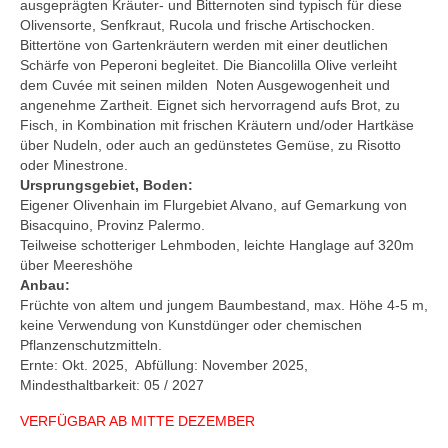
ausgeprägten Kräuter- und Bitternoten sind typisch für diese
Olivensorte, Senfkraut, Rucola und frische Artischocken.
Bittertöne von Gartenkräutern werden mit einer deutlichen
Schärfe von Peperoni begleitet. Die Biancolilla Olive verleiht
dem Cuvée mit seinen milden Noten Ausgewogenheit und
angenehme Zartheit. Eignet sich hervorragend aufs Brot, zu
Fisch, in Kombination mit frischen Kräutern und/oder Hartkäse
über Nudeln, oder auch an gedünstetes Gemüse, zu Risotto
oder Minestrone.
Ursprungsgebiet, Boden:
Eigener Olivenhain im Flurgebiet Alvano, auf Gemarkung von
Bisacquino, Provinz Palermo.
Teilweise schotteriger Lehmboden, leichte Hanglage auf 320m
über Meereshöhe
Anbau:
Früchte von altem und jungem Baumbestand, max. Höhe 4-5 m,
keine Verwendung von Kunstdünger oder chemischen
Pflanzenschutzmitteln.
Ernte: Okt. 2025, Abfüllung: November 2025,
Mindesthaltbarkeit: 05 / 2027
VERFÜGBAR AB MITTE DEZEMBER