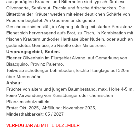
ausgeprägten Kräuter- und Bitternoten sind typisch für diese
Olivensorte, Senfkraut, Rucola und frische Artischocken. Die
Bittertöne der Kräuter werden mit einer deutlichen Schärfe von
Peperoni begleitet. Am Gaumen ansteigende
Geschmacksintensität, im Abgang pfeffrig mit starker Persistenz.
Eignet sich hervorragend aufs Brot, zu Fisch, in Kombination mit
frischen Kräutern und/oder Hartkäse über Nudeln, oder auch an
gedünstetes Gemüse, zu Risotto oder Minestrone.
Ursprungsgebiet, Boden:
Eigener Olivenhain im Flurgebiet Alvano, auf Gemarkung von
Bisacquino, Provinz Palermo.
Teilweise schotteriger Lehmboden, leichte Hanglage auf 320m
über Meereshöhe
Anbau:
Früchte von altem und jungem Baumbestand, max. Höhe 4-5 m,
keine Verwendung von Kunstdünger oder chemischen
Pflanzenschutzmitteln.
Ernte: Okt. 2025, Abfüllung: November 2025,
Mindesthaltbarkeit: 05 / 2027
VERFÜGBAR AB MITTE DEZEMBER