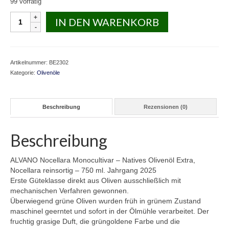
99 vorrätig
ALVANO
IN DEN WARENKORB
2025Nocellara
Monocultivar
750
ml
Artikelnummer:
BE2302
Menge
Kategorie:
Olivenöle
Beschreibung
Rezensionen (0)
Beschreibung
ALVANO Nocellara Monocultivar – Natives Olivenöl Extra,
Nocellara reinsortig – 750 ml. Jahrgang 2025
Erste Güteklasse direkt aus Oliven ausschließlich mit
mechanischen Verfahren gewonnen.
Überwiegend grüne Oliven wurden früh in grünem Zustand
maschinel geerntet und sofort in der Ölmühle verarbeitet. Der
fruchtig grasige Duft, die grüngoldene Farbe und die