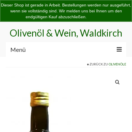
Dieser Shop ist gerade in Arbeit. Bestellungen werden nur ausgeführt,
Home
Startseite
Shop
Dein Warenkorb
-
0,00
€
wenn sie vollständig sind. Wir melden uns bei Ihnen um den
Suchen
endgültigen Kauf abzuschließen.
Verwerfen
nach:
Olivenöl & Wein, Waldkirch
Menü
ZURÜCK ZU
OLIVENÖLE
Home
Startseite
Shop
Mein Konto
Kasse
Warenkorb